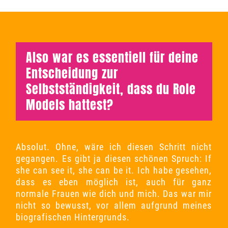
Also war es essentiell für deine
Entscheidung zur
Selbstständigkeit, dass du Role
Models hattest?
Absolut.
Ohne, wäre ich diesen Schritt
nicht
gegangen. Es gibt ja diesen schönen Spruch: If
she can see it, she can be it. Ich habe gesehen,
dass es eben möglich ist, auch für ganz
normale Frauen wie dich und mich. Das war mir
nicht so bewusst, vor allem aufgrund meines
biografischen Hintergrunds.