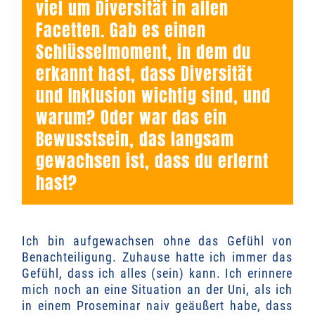
viel um Diversität in allen
Facetten. Gab es einen
Schlüsselmoment, in dem du
erkannt hast, dass Diversität
und Inklusion wichtig sind, und
warum? Oder war das ein
Bewusstsein, das langsam
gewachsen ist, dass du erlernt
hast?
Ich bin aufgewachsen ohne das Gefühl von
Benachteiligung. Zuhause hatte ich immer das
Gefühl, dass ich alles (sein) kann. Ich
erinnere
mich noch an eine
Situation an der Uni, als ich
in einem Proseminar naiv geäußert habe, dass