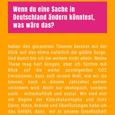
Wenn du eine Sache in
Deutschland ändern könntest,
was wäre das?
Neben den genannten Themen bereitet mir der
Blick auf das Klima natürlich die
größte Sorge
.
Und damit bin ich bei weitem nicht allein. Meine
These mag hart klingen, aber ich fürchte mit
Blick auf die weiter ansteigenden CO2
Emissionen, dass sich unsere Welt, wie wir sie
kennen, noch in diesem Jahrzehnt extrem
verändern wird. Nicht nur ökologisch, sondern
auch wirtschaftlich und sozial. Wir sind erst
am Beginn der Klimakatastrophe und trotz
Dürre, Hitze, Brände und Überflutungen habe ich
das Gefühl, dass wir in unserer Gesellschaft