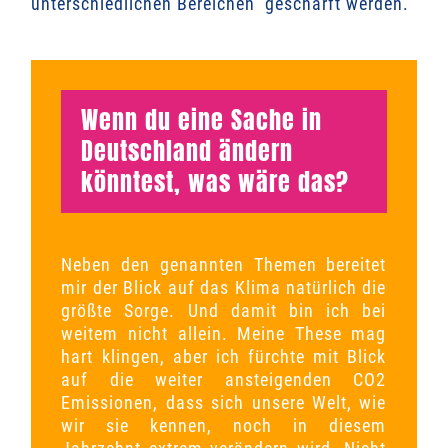
unterschiedlichen Bereichen geschärft werden.
Wenn du eine Sache in
Deutschland ändern
könntest, was wäre das?
Neben den genannten Themen bereitet
mir der Blick auf das Klima natürlich die
größte Sorge
. Und damit bin ich bei
weitem nicht allein. Meine These mag
hart klingen, aber ich fürchte mit Blick
auf die weiter ansteigenden CO2
Emissionen, dass sich unsere Welt, wie
wir sie kennen, noch in diesem