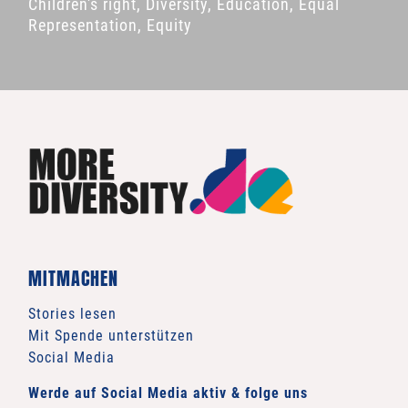
Children's right
,
Diversity
,
Education
,
Equal
Representation
,
Equity
MITMACHEN
Stories lesen
Mit Spende unterstützen
Social Media
Werde auf Social Media aktiv & folge uns