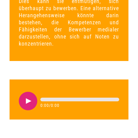
Dies kann sie entmutigen, sich
überhaupt zu bewerben. Eine alternative
Herangehensweise könnte darin
bestehen, die Kompetenzen und
Fähigkeiten der Bewerber medialer
darzustellen, ohne sich auf Noten zu
konzentrieren.
0:00
/
0:00