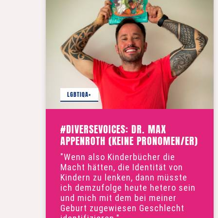
LGBTIQA+
#DIVERSEVOICES: DR. MAX
APPENROTH (KEINE PRONOMEN/ER)
"Wenn also Kinderbücher die
Macht hätten, die Identität von
Kindern zu lenken, dann müsste
ich demzufolge heute hetero sein
und mich mit dem bei meiner
Geburt zugewiesen Geschlecht