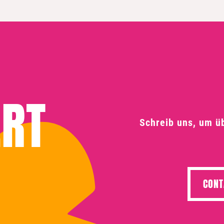
ERT
Schreib uns, um ü
CONT